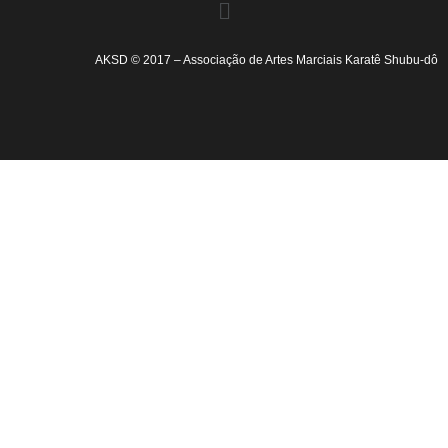
AKSD © 2017 – Associação de Artes Marciais Karatê Shubu-dô