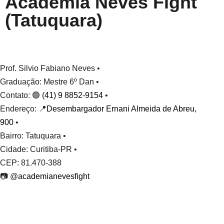
Academia Neves Fight
(Tatuquara)
Prof. Silvio Fabiano Neves •
Graduação: Mestre 6º Dan •
Contato: 🟢
(41) 9 8852-9154
•
Endereço: 📍
Desembargador Ernani Almeida de Abreu,
900
•
Bairro: Tatuquara •
Cidade: Curitiba-PR •
CEP: 81.470-388
📷 @
academianevesfight