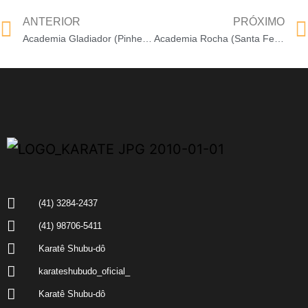
ANTERIOR
PRÓXIMO
Academia Gladiador (Pinheirinho)
Academia Rocha (Santa Felicidade)
(41) 3284-2437
(41) 98706-5411
Karatê Shubu-dô
karateshubudo_oficial_
Karatê Shubu-dô