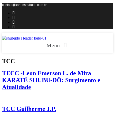
contato@karateshubudo.com.br
Menu
TCC
TECC -Leon Emerson L. de Mira
KARATÊ SHUBU-DÔ: Surgimento e
Atualidade
TCC Guilherme J.P.