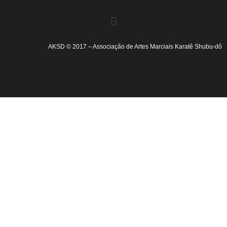
AKSD © 2017 – Associação de Artes Marciais Karatê Shubu-dô