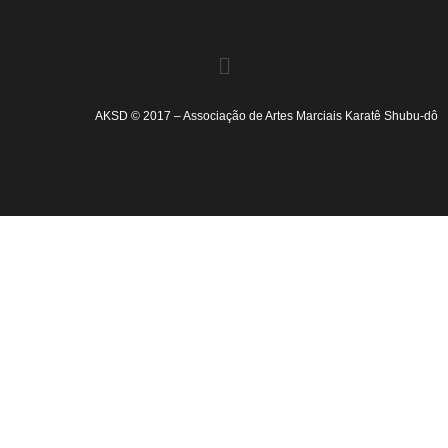
AKSD © 2017 – Associação de Artes Marciais Karatê Shubu-dô