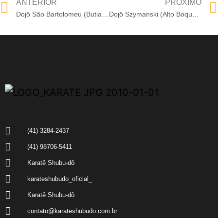
ANTERIOR
PRÓXIMO
Dojô São Bartolomeu (Butiatuvinha)
Dojô Szymanski (Alto Boqueirão)
(41) 3284-2437
(41) 98706-5411
Karatê Shubu-dô
karateshubudo_oficial_
Karatê Shubu-dô
contato@karateshubudo.com.br