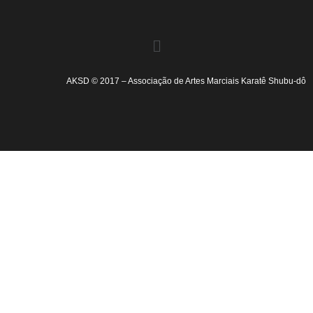
AKSD © 2017 – Associação de Artes Marciais Karatê Shubu-dô