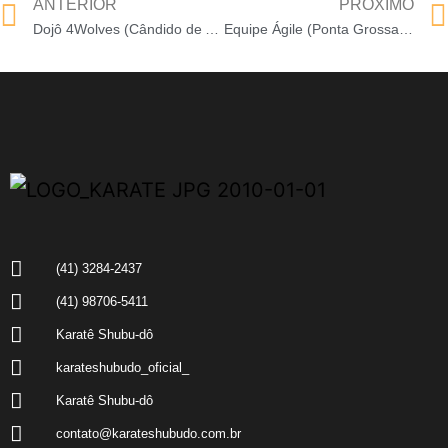
ANTERIOR
PRÓXIMO
Dojô 4Wolves (Cândido de Abreu-PR)
Equipe Ágile (Ponta Grossa-PR)
(41) 3284-2437
(41) 98706-5411
Karatê Shubu-dô
karateshubudo_oficial_
Karatê Shubu-dô
contato@karateshubudo.com.br