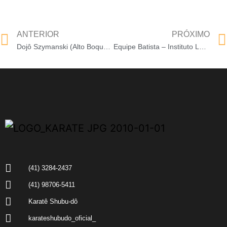
ANTERIOR
PRÓXIMO
Dojô Szymanski (Alto Boqueirão)
Equipe Batista – Instituto Lotus (CIC)
(41) 3284-2437
(41) 98706-5411
Karatê Shubu-dô
karateshubudo_oficial_