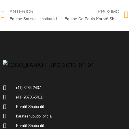
ANTERIOR
PRÓXIMO
Equipe Batista – Instituto Lotus (CIC)
Equipe De Paula Karatê Shubu-Dô (São Braz)
(41) 3284-2437
(41) 98706-5411
Karatê Shubu-dô
karateshubudo_oficial_
Karatê Shubu-dô