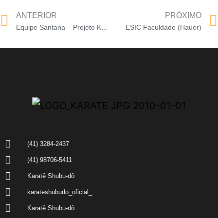
ANTERIOR
PRÓXIMO
Equipe Santana – Projeto Karatê na Igreja – (Portão)
ESIC Faculdade (Hauer)
(41) 3284-2437
(41) 98706-5411
Karatê Shubu-dô
karateshubudo_oficial_
Karatê Shubu-dô