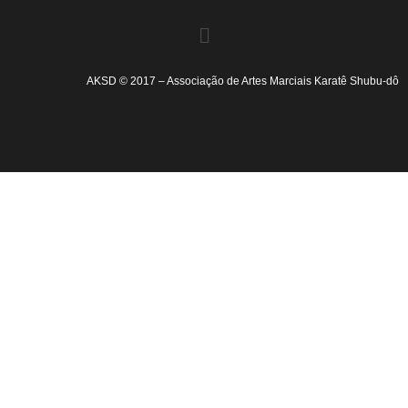
AKSD © 2017 – Associação de Artes Marciais Karatê Shubu-dô