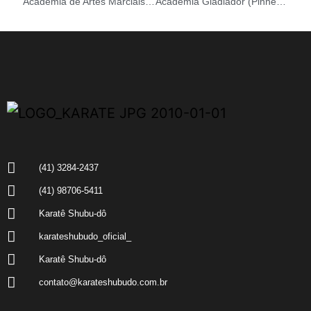
Academia de Artes Marciais Scorpion (Sítio Cercado)
Academia Gladiador (Pinheirinho)
(41) 3284-2437
(41) 98706-5411
Karatê Shubu-dô
karateshubudo_oficial_
Karatê Shubu-dô
contato@karateshubudo.com.br