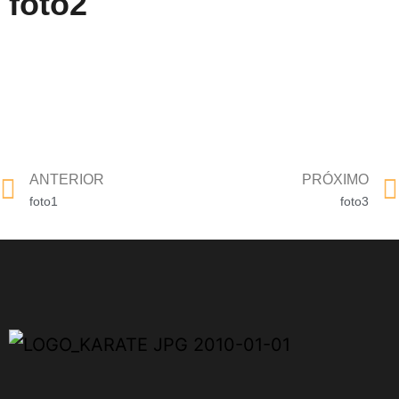
foto2
ANTERIOR
PRÓXIMO
foto1
foto3