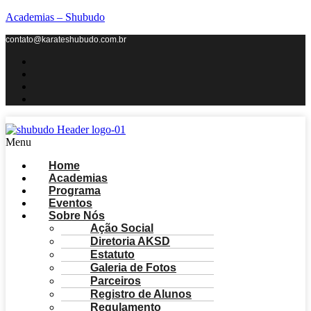
Academias – Shubudo
contato@karateshubudo.com.br
Menu
Home
Academias
Programa
Eventos
Sobre Nós
Ação Social
Diretoria AKSD
Estatuto
Galeria de Fotos
Parceiros
Registro de Alunos
Regulamento