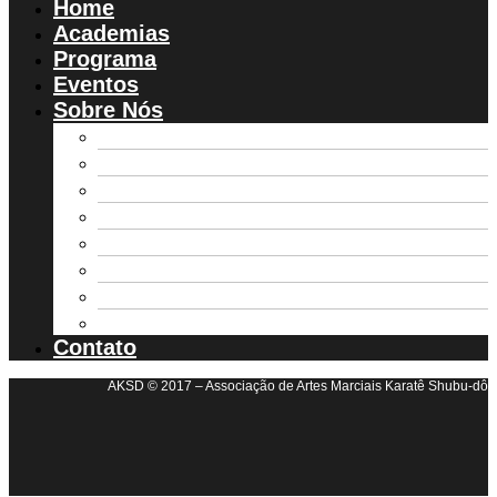
Home
Academias
Programa
Eventos
Sobre Nós
Ação Social
Diretoria AKSD
Estatuto
Galeria de Fotos
Parceiros
Registro de Alunos
Regulamento Campeonato
TCC
Contato
AKSD © 2017 – Associação de Artes Marciais Karatê Shubu-dô