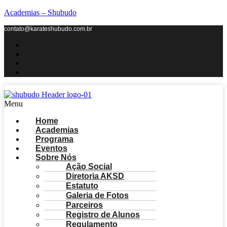
Academias – Shubudo
contato@karateshubudo.com.br
Menu
Home
Academias
Programa
Eventos
Sobre Nós
Ação Social
Diretoria AKSD
Estatuto
Galeria de Fotos
Parceiros
Registro de Alunos
Regulamento