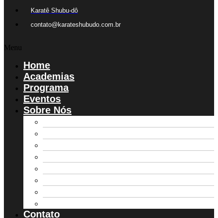
Karatê Shubu-dô
contato@karateshubudo.com.br
Menu
Home
Academias
Programa
Eventos
Sobre Nós
Ação Social
Diretoria AKSD
Estatuto
Galeria de Fotos
Parceiros
Registro de Alunos
Regulamento Campeonato
TCC
Contato