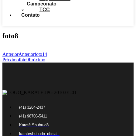
Campeonato
TCC
Contato
foto8
Anterior
Anterior
foto14
Próximo
foto9
Próximo
(41) 3284-2437
(41) 98706-5411
Karatê Shubu-dô
karateshubudo_oficial_