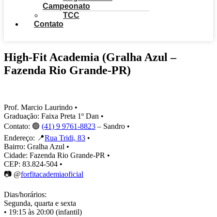
Campeonato
TCC
Contato
High-Fit Academia (Gralha Azul –
Fazenda Rio Grande-PR)
Prof. Marcio Laurindo •
Graduação: Faixa Preta 1º Dan •
Contato: 🟢
(41) 9 9761-8823
– Sandro •
Endereço: 📍
Rua Tridi, 83
•
Bairro: Gralha Azul •
Cidade: Fazenda Rio Grande-PR •
CEP: 83.824-504 •
📷 @
forfitacademiaoficial
Dias/horários:
Segunda, quarta e sexta
• 19:15 às 20:00 (infantil)