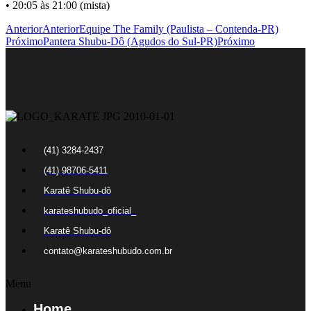
• 20:05 às 21:00 (mista)
Anterior
Anterior
Equipe The Family (Paulista – Contenda-PR)
Próximo
Pantera Shubu-Dô (Agudos do Sul-PR)
Próximo
(41) 3284-2437
(41) 98706-5411
Karatê Shubu-dô
karateshubudo_oficial_
Karatê Shubu-dô
contato@karateshubudo.com.br
Menu
Home