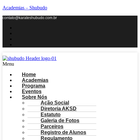
Academias – Shubudo
contato@karateshubudo.com.br
Menu
Home
Academias
Programa
Eventos
Sobre Nós
Ação Social
Diretoria AKSD
Estatuto
Galeria de Fotos
Parceiros
Registro de Alunos
Regulamento