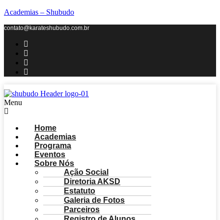
Academias – Shubudo
contato@karateshubudo.com.br
Menu
Home
Academias
Programa
Eventos
Sobre Nós
Ação Social
Diretoria AKSD
Estatuto
Galeria de Fotos
Parceiros
Registro de Alunos