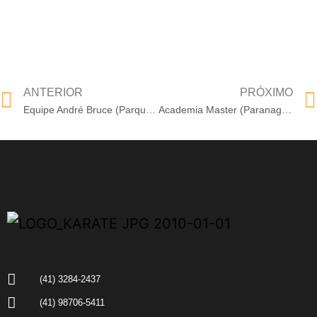
ANTERIOR
PRÓXIMO
Equipe André Bruce (Parque Anchieta – Rio de Janeiro-RJ)
Academia Master (Paranaguá-PR)
(41) 3284-2437
(41) 98706-5411