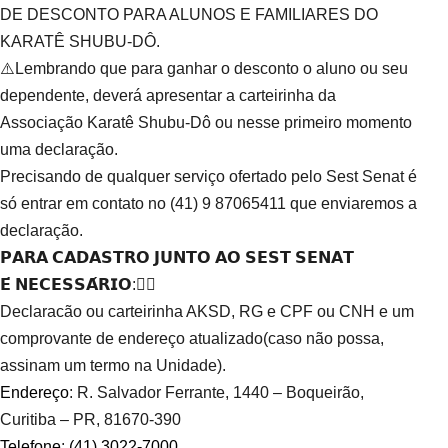
DE DESCONTO PARA ALUNOS E FAMILIARES DO
KARATÊ SHUBU-DÔ.
⚠️Lembrando que para ganhar o desconto o aluno ou seu
dependente, deverá apresentar a carteirinha da
Associação Karatê Shubu-Dô ou nesse primeiro momento
uma declaração.
Precisando de qualquer serviço ofertado pelo Sest Senat é
só entrar em contato no (41) 9 87065411 que enviaremos a
declaração.
𝗣𝗔𝗥𝗔 𝗖𝗔𝗗𝗔𝗦𝗧𝗥𝗢 𝗝𝗨𝗡𝗧𝗢 𝗔𝗢 𝗦𝗘𝗦𝗧 𝗦𝗘𝗡𝗔𝗧
𝗘́ 𝗡𝗘𝗖𝗘𝗦𝗦𝗔́𝗥𝗜𝗢:👇🏼
Declaracão ou carteirinha AKSD, RG e CPF ou CNH e um
comprovante de endereço atualizado(caso não possa,
assinam um termo na Unidade).
Endereço
: R. Salvador Ferrante, 1440 – Boqueirão,
Curitiba – PR, 81670-390
Telefone
:
(41) 3022-7000