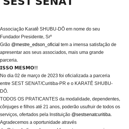
𝗦𝗘𝗦𝗧 𝗦𝗘𝗡𝗔𝗧
Associação Karatê SHUBU-DÔ em nome do seu
Fundador Presidente, Srº
Grão
@mestre_edson_oficial
tem a imensa satisfação de
apresentar aos seus associados, mais uma grande
parceria.
𝗜𝗦𝗦𝗢 𝗠𝗘𝗦𝗠𝗢!!!
No dia 02 de março de 2023 foi oficializada a parceria
entre SEST SENAT/Curitiba-PR e o KARATÊ SHUBU-
DÔ.
TODOS OS PRATICANTES da modalidade, dependentes,
cônjuges e filhos até 21 anos, poderão usufruir de todos os
serviços, ofertados pela Instituição
@sestsenatcuritiba
.
Agradecemos a oportunidade através