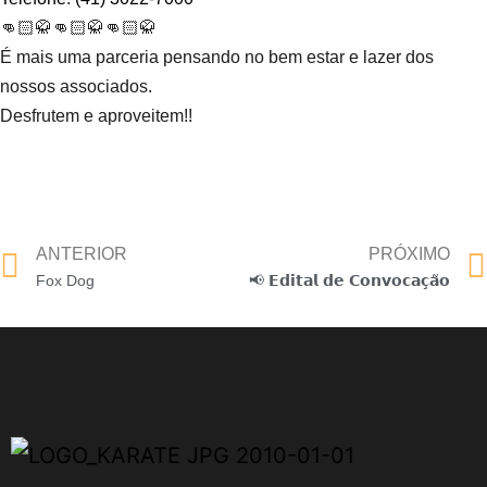
👊🏻🥋👊🏻🥋👊🏻🥋
É mais uma parceria pensando no bem estar e lazer dos
nossos associados.
Desfrutem e aproveitem!!
ANTERIOR
PRÓXIMO
Fox Dog
📢 𝗘𝗱𝗶𝘁𝗮𝗹 𝗱𝗲 𝗖𝗼𝗻𝘃𝗼𝗰𝗮𝗰̧𝗮̃𝗼