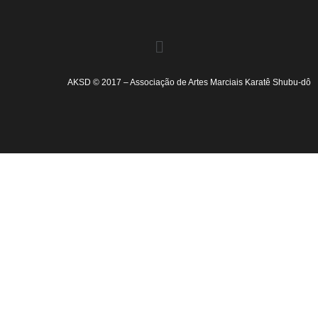
AKSD © 2017 – Associação de Artes Marciais Karatê Shubu-dô