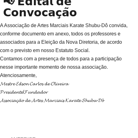
📢 𝗘𝗱𝗶𝘁𝗮𝗹 𝗱𝗲
𝗖𝗼𝗻𝘃𝗼𝗰𝗮𝗰̧𝗮̃𝗼
A Associação de Artes Marciais Karate Shubu-Dô convida,
conforme documento em anexo, todos os professores e
associados para a Eleição da Nova Diretoria, de acordo
com o previsto em nosso Estatuto Social.
Contamos com a presença de todos para a participação
nesse importante momento de nossa associação.
Atenciosamente,
𝓜𝓮𝓼𝓽𝓻𝓮 𝓔𝓭𝓼𝓸𝓷 𝓒𝓪𝓻𝓵𝓸𝓼 𝓭𝓮 𝓞𝓵𝓲𝓿𝓮𝓲𝓻𝓪
𝓟𝓻𝓮𝓼𝓲𝓭𝓮𝓷𝓽𝓮/𝓕𝓾𝓷𝓭𝓪𝓭𝓸𝓻
𝓐𝓼𝓼𝓸𝓬𝓲𝓪𝓬̧𝓪̃𝓸 𝓭𝓮 𝓐𝓻𝓽𝓮𝓼 𝓜𝓪𝓻𝓬𝓲𝓪𝓲𝓼 𝓚𝓪𝓻𝓪𝓽𝓮 𝓢𝓱𝓾𝓫𝓾-𝓓𝓸̂