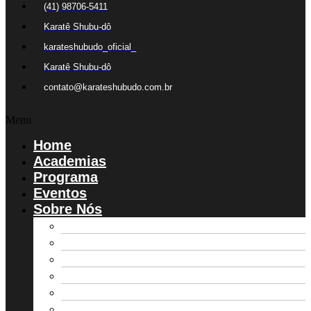
(41) 98706-5411
Karatê Shubu-dô
karateshubudo_oficial_
Karatê Shubu-dô
contato@karateshubudo.com.br
Menu
Home
Academias
Programa
Eventos
Sobre Nós
Ação Social
Diretoria AKSD
Estatuto
Galeria de Fotos
Parceiros
Registro de Alunos