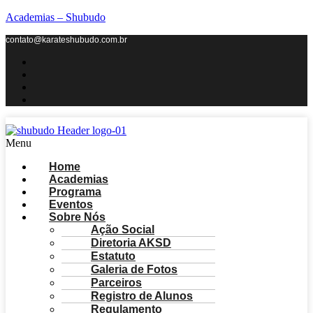
Academias – Shubudo
contato@karateshubudo.com.br
Menu
Home
Academias
Programa
Eventos
Sobre Nós
Ação Social
Diretoria AKSD
Estatuto
Galeria de Fotos
Parceiros
Registro de Alunos
Regulamento