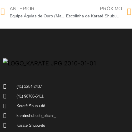
ANTERIOR
PRÓXIMO
Equipe Águias de Ouro (Maringá-PR)
Escolinha de Karatê Shubu-Dô (Lidianópolis-PR)
(41) 3284-2437
(41) 98706-5411
Karatê Shubu-dô
karateshubudo_oficial_
Karatê Shubu-dô