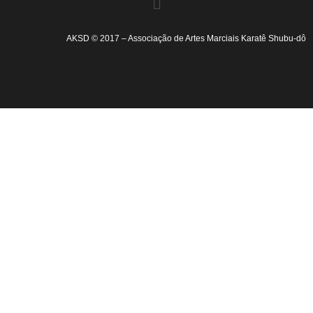
AKSD © 2017 – Associação de Artes Marciais Karatê Shubu-dô