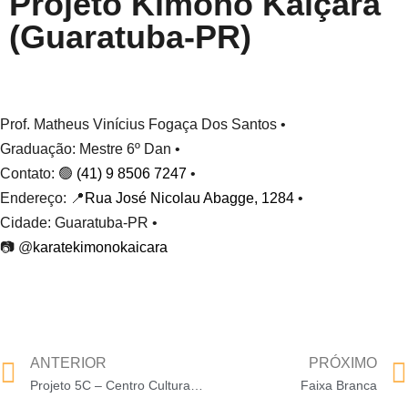
Projeto Kimono Kaiçara
(Guaratuba-PR)
Prof. Matheus Vinícius Fogaça Dos Santos •
Graduação: Mestre 6º Dan •
Contato: 🟢
(41) 9 8506 7247
•
Endereço: 📍
Rua José Nicolau Abagge, 1284
•
Cidade: Guaratuba-PR •
📷 @
karatekimonokaicara
ANTERIOR
PRÓXIMO
Projeto 5C – Centro Cultural Cecília Correa Carvalho (Paranaguá-PR)
Faixa Branca