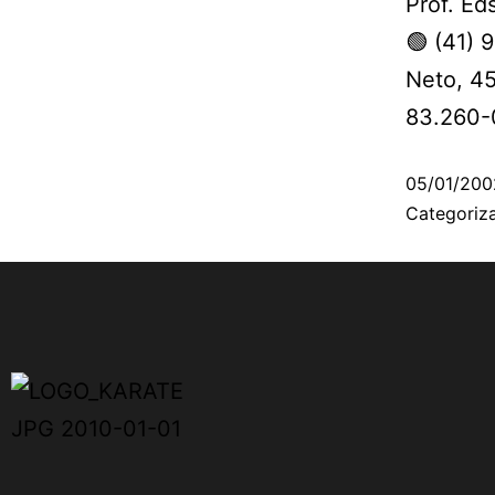
Prof. Ed
🟢 (41) 
Neto, 45
83.260-
05/01/200
Categori