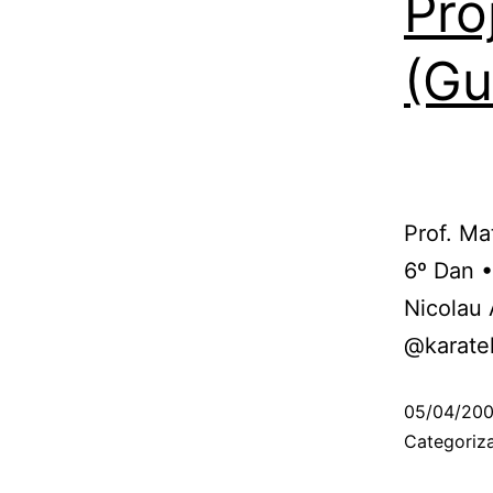
Pro
(Gu
Prof. Ma
6º Dan •
Nicolau
@karate
05/04/20
Categori