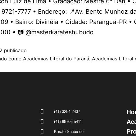
son Luiz de Lima • Gradação: Mestre 6º Dan • 
9 9721-7777 • Endereço: 📍Av. Bento Munhoz d
09 • Bairro: Divinéia • Cidade: Paranguá-PR • 
000 • 📷 @masterkarateshubudo
2
publicado
zado como
Academias Litoral do Paraná
,
Academias Litoral
Ho
(41) 3284-2437
Ac
(41) 98706-5411
Pr
Karatê Shubu-dô