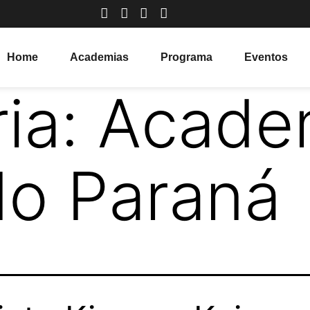
Home
Academias
Programa
Eventos
ia:
Acade
 do Paraná