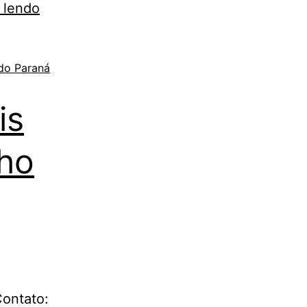
 lendo
 do Paraná
is
lho
Contato: