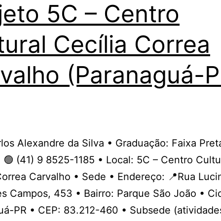
jeto 5C – Centro
tural Cecília Correa
valho (Paranaguá-P
rlos Alexandre da Silva • Graduação: Faixa Pret
 🟢 (41) 9 8525-1185 • Local: 5C – Centro Cultu
Correa Carvalho • Sede • Endereço: 📍Rua Luci
s Campos, 453 • Bairro: Parque São João • Ci
uá-PR • CEP: 83.212-460 • Subsede (atividade