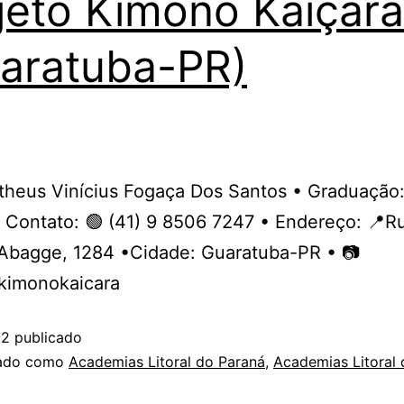
jeto Kimono Kaiçara
aratuba-PR)
theus Vinícius Fogaça Dos Santos • Graduação
 Contato: 🟢 (41) 9 8506 7247 • Endereço: 📍R
 Abagge, 1284 •Cidade: Guaratuba-PR • 📷
kimonokaicara
02
publicado
zado como
Academias Litoral do Paraná
,
Academias Litoral