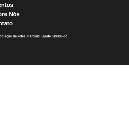
entos
bre Nós
ntato
ciação de Artes Marciais Karatê Shubu-dô