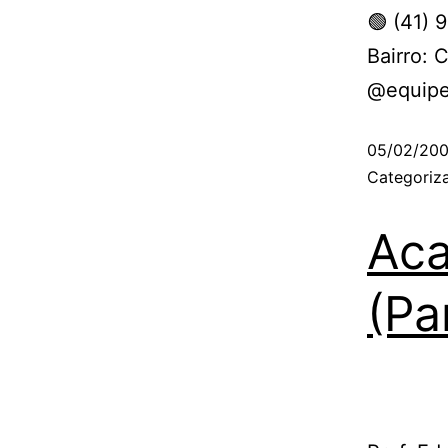
🟢 (41) 
Bairro: 
@equipe
05/02/20
Categori
Aca
(Pa