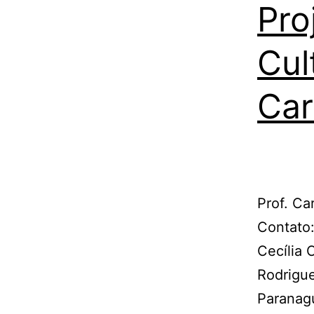
Pro
Cul
Car
Prof. Ca
Contato:
Cecília 
Rodrigue
Paranag