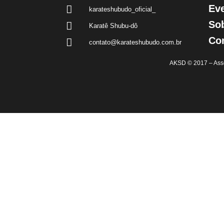
Ev
karateshubudo_oficial_
So
Karatê Shubu-dô
Co
contato@karateshubudo.com.br
AKSD © 2017 – Asso