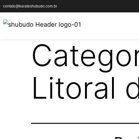
contato@karateshubudo.com.br
Categor
Litoral