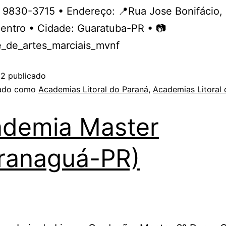
9 9830-3715 • Endereço: 📍Rua Jose Bonifácio,
Centro • Cidade: Guaratuba-PR • 📷
_de_artes_marciais_mvnf
02
publicado
zado como
Academias Litoral do Paraná
,
Academias Litoral
demia Master
ranaguá-PR)