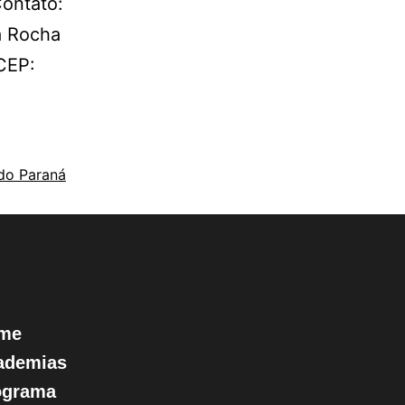
Contato:
a Rocha
CEP:
 do Paraná
me
ademias
ograma