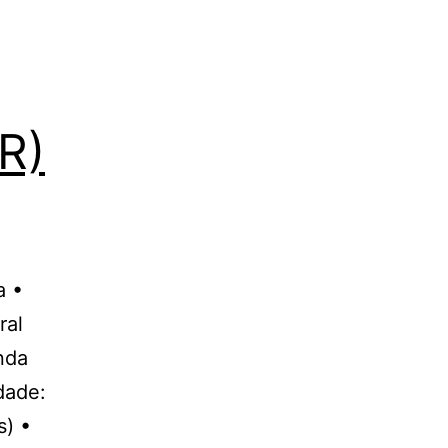
R)
a •
ral
nda
dade:
s) •