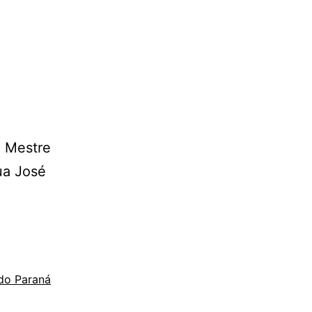
: Mestre
ua José
 do Paraná