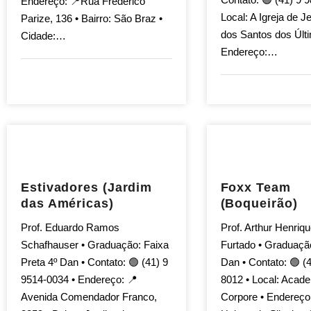
Endereço: 📍Rua Frederico
Local: A Igreja de J
Parize, 136 • Bairro: São Braz •
dos Santos dos Últi
Cidade:…
Endereço:…
Estivadores (Jardim
Foxx Team
das Américas)
(Boqueirão)
Prof. Eduardo Ramos
Prof. Arthur Henriq
Schafhauser • Graduação: Faixa
Furtado • Graduaçã
Preta 4º Dan • Contato: 🟢 (41) 9
Dan • Contato: 🟢 (
9514-0034 • Endereço: 📍
8012 • Local: Acad
Avenida Comendador Franco,
Corpore • Endereço: