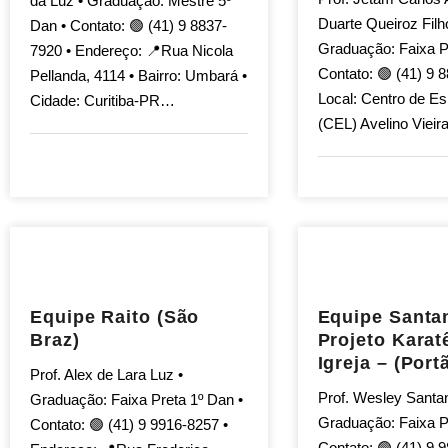
da Luz • Graduação: Mestre 5º
Duarte Queiroz Filh
Dan • Contato: 🟢 (41) 9 8837-
Graduação: Faixa P
7920 • Endereço: 📍Rua Nicola
Contato: 🟢 (41) 9 
Pellanda, 4114 • Bairro: Umbará •
Local: Centro de Es
Cidade: Curitiba-PR…
(CEL) Avelino Viei
Equipe Raito (São
Equipe Santa
Braz)
Projeto Karat
Igreja – (Port
Prof. Alex de Lara Luz •
Prof. Wesley Santan
Graduação: Faixa Preta 1º Dan •
Graduação: Faixa P
Contato: 🟢 (41) 9 9916-8257 •
Contato: 🟢 (41) 9 