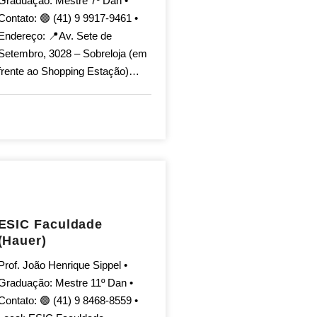
Graduação: Mestre 7º Dan •
Contato: 🟢 (41) 9 9917-9461 •
Endereço: 📍Av. Sete de
Setembro, 3028 – Sobreloja (em
frente ao Shopping Estação)…
ESIC Faculdade
(Hauer)
Prof. João Henrique Sippel •
Graduação: Mestre 11º Dan •
Contato: 🟢 (41) 9 8468-8559 •