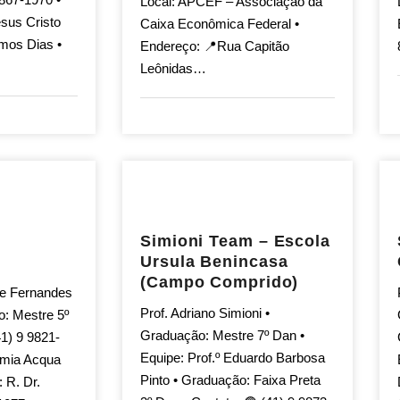
Local: APCEF – Associação da
esus Cristo
Caixa Econômica Federal •
mos Dias •
Endereço: 📍Rua Capitão
Leônidas…
Simioni Team – Escola
Ursula Benincasa
(Campo Comprido)
ue Fernandes
Prof. Adriano Simioni •
o: Mestre 5º
Graduação: Mestre 7º Dan •
41) 9 9821-
Equipe: Prof.º Eduardo Barbosa
emia Acqua
Pinto • Graduação: Faixa Preta
 R. Dr.