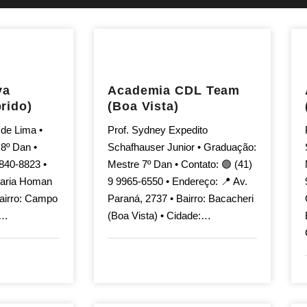
va
Academia CDL Team
rido)
(Boa Vista)
 de Lima •
Prof. Sydney Expedito
8º Dan •
Schafhauser Junior • Graduação:
9840-8823 •
Mestre 7º Dan • Contato: 🟢 (41)
aria Homan
9 9965-6550 • Endereço: 📍 Av.
Bairro: Campo
Paraná, 2737 • Bairro: Bacacheri
:…
(Boa Vista) • Cidade:…