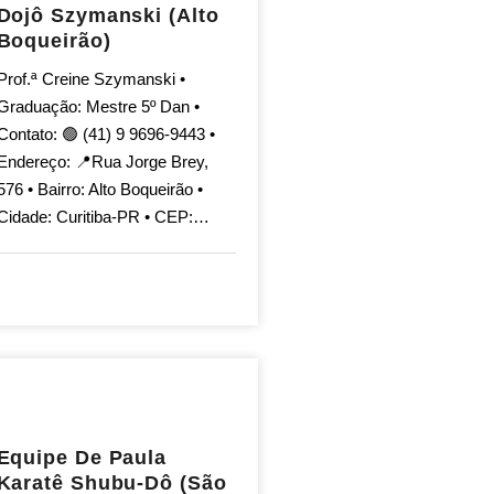
Dojô Szymanski (Alto
Boqueirão)
Prof.ª Creine Szymanski •
Graduação: Mestre 5º Dan •
Contato: 🟢 (41) 9 9696-9443 •
Endereço: 📍Rua Jorge Brey,
576 • Bairro: Alto Boqueirão •
Cidade: Curitiba-PR • CEP:…
Equipe De Paula
Karatê Shubu-Dô (São