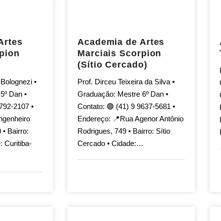
Artes
Academia de Artes
pion
Marciais Scorpion
(Sítio Cercado)
 Bolognezi •
Prof. Dirceu Teixeira da Silva •
5º Dan •
Graduação: Mestre 6º Dan •
8792-2107 •
Contato: 🟢 (41) 9 9637-5681 •
ngenheiro
Endereço: 📍Rua Agenor Antônio
 • Bairro:
Rodrigues, 749 • Bairro: Sítio
: Curitiba-
Cercado • Cidade:…