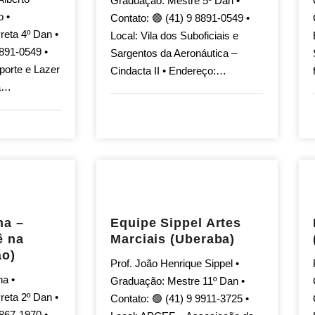
Graduação: Mestre 5º Dan •
o •
Contato: 🟢 (41) 9 8891-0549 •
reta 4º Dan •
Local: Vila dos Suboficiais e
8891-0549 •
Sargentos da Aeronáutica –
porte e Lazer
Cindacta II • Endereço:…
ra…
na –
Equipe Sippel Artes
ê na
Marciais (Uberaba)
ão)
Prof. João Henrique Sippel •
a •
Graduação: Mestre 11º Dan •
reta 2º Dan •
Contato: 🟢 (41) 9 9911-3725 •
9867-1970 •