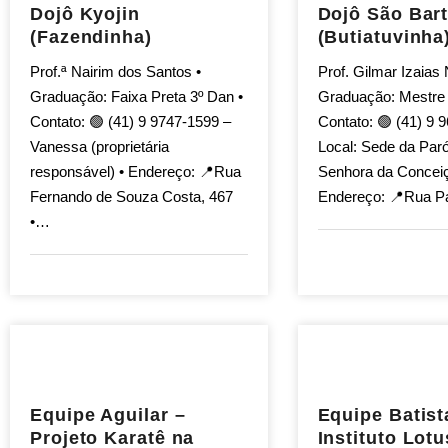
Dojô Kyojin
Dojô São Bar
(Fazendinha)
(Butiatuvinha
Prof.ª Nairim dos Santos •
Prof. Gilmar Izaias
Graduação: Faixa Preta 3º Dan •
Graduação: Mestre 
Contato: 🟢 (41) 9 9747-1599 –
Contato: 🟢 (41) 9 
Vanessa (proprietária
Local: Sede da Par
responsável) • Endereço: 📍Rua
Senhora da Conceiç
Fernando de Souza Costa, 467
Endereço: 📍Rua P
•…
Equipe Aguilar –
Equipe Batist
Projeto Karatê na
Instituto Lotu