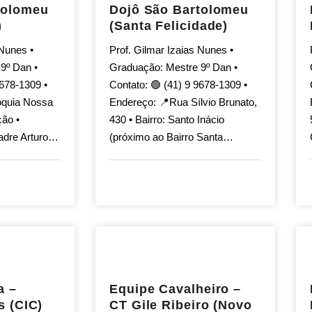
tolomeu
Dojô São Bartolomeu
)
(Santa Felicidade)
 Nunes •
Prof. Gilmar Izaias Nunes •
9º Dan •
Graduação: Mestre 9º Dan •
9678-1309 •
Contato: 🟢 (41) 9 9678-1309 •
óquia Nossa
Endereço: 📍Rua Sílvio Brunato,
ão •
430 • Bairro: Santo Inácio
adre Arturo…
(próximo ao Bairro Santa…
a –
Equipe Cavalheiro –
s (CIC)
CT Gile Ribeiro (Novo