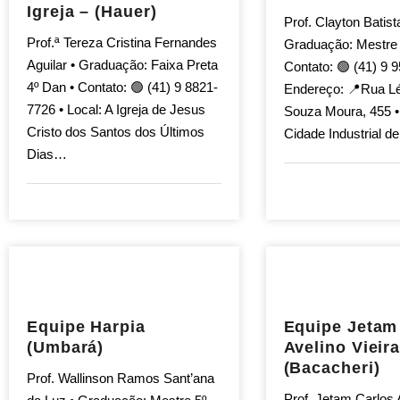
Igreja – (Hauer)
Prof. Clayton Batist
Prof.ª Tereza Cristina Fernandes
Graduação: Mestre 
Aguilar • Graduação: Faixa Preta
Contato: 🟢 (41) 9 
4º Dan • Contato: 🟢 (41) 9 8821-
Endereço: 📍Rua Lé
7726 • Local: A Igreja de Jesus
Souza Moura, 455 • 
Cristo dos Santos dos Últimos
Cidade Industrial d
Dias…
Equipe Harpia
Equipe Jetam
(Umbará)
Avelino Vieir
(Bacacheri)
Prof. Wallinson Ramos Sant’ana
Prof. Jetam Carlos 