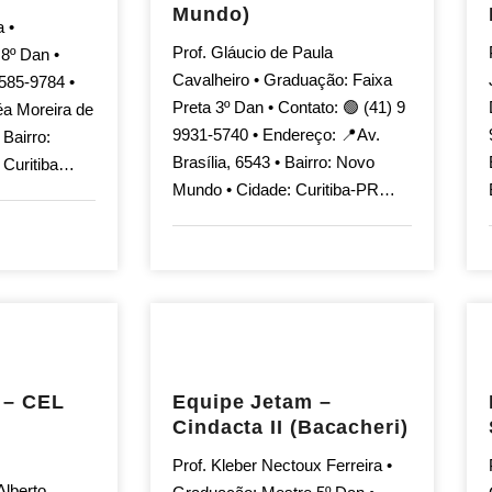
Mundo)
a •
Prof. Gláucio de Paula
8º Dan •
Cavalheiro • Graduação: Faixa
9585-9784 •
Preta 3º Dan • Contato: 🟢 (41) 9
a Moreira de
9931-5740 • Endereço: 📍Av.
Bairro:
Brasília, 6543 • Bairro: Novo
e Curitiba…
Mundo • Cidade: Curitiba-PR…
 – CEL
Equipe Jetam –
a
Cindacta II (Bacacheri)
Prof. Kleber Nectoux Ferreira •
Alberto