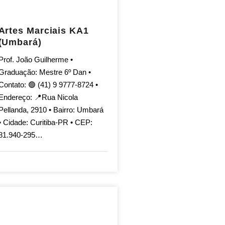
Artes Marciais KA1
(Umbará)
Prof. João Guilherme •
Graduação: Mestre 6º Dan •
Contato: 🟢 (41) 9 9777-8724 •
Endereço: 📍Rua Nicola
Pellanda, 2910 • Bairro: Umbará
• Cidade: Curitiba-PR • CEP:
81.940-295…